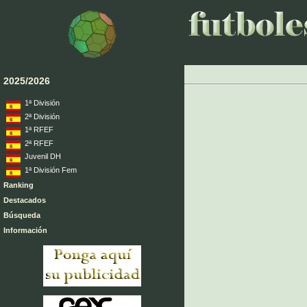
2025/2026
1ª División
2ª División
1ª RFEF
2ª RFEF
Juvenil DH
1ª División Fem
Ranking
Destacados
Búsqueda
Información